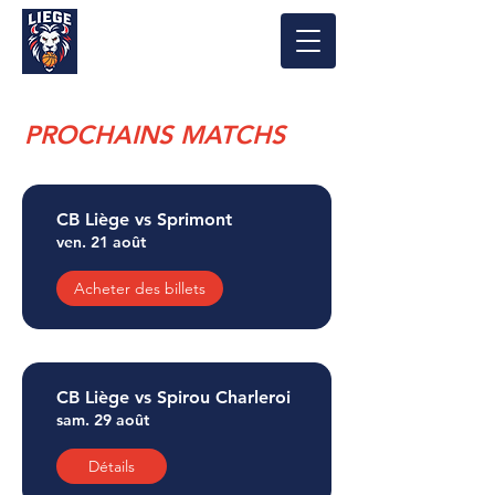
Matchs à venir
PROCHAINS MATCHS
CB Liège vs Sprimont
ven. 21 août
Acheter des billets
CB Liège vs Spirou Charleroi
sam. 29 août
Détails