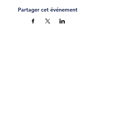
Partager cet événement
CONTACT
Chaussée Romaine 67,
Waremme
info@cb-liege.be
04 227 30 19
Politique de confidentialité
CGV - Billetterie