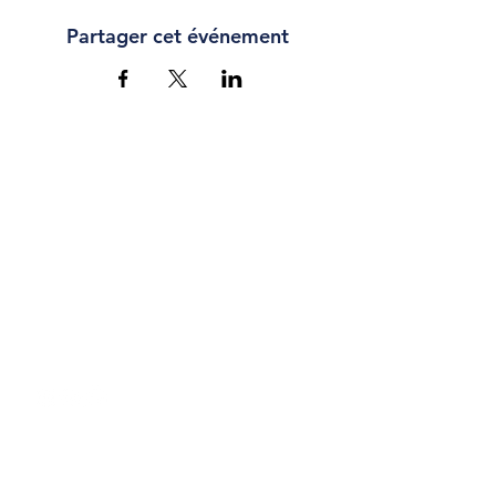
Partager cet événement
CONTACT
Chaussée Romaine 67,
Waremme
info@cb-liege.be
04 227 30 19
Politique de confidentialité
CGV - Billetterie