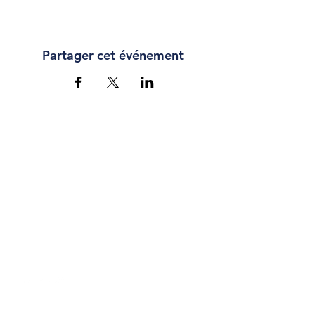
Partager cet événement
CONTACT
Chaussée Romaine 67,
Waremme
info@cb-liege.be
04 227 30 19