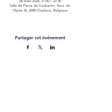
06 mars 2026, 21:00 – 22:30
Salle de Pierre de Coubertin, Sent. de
l'Epée 35, 6040 Charleroi, Belgique
Partager cet événement
CONTACT
Chaussée Romaine 67,
Waremme
info@cb-liege.be
04 227 30 19