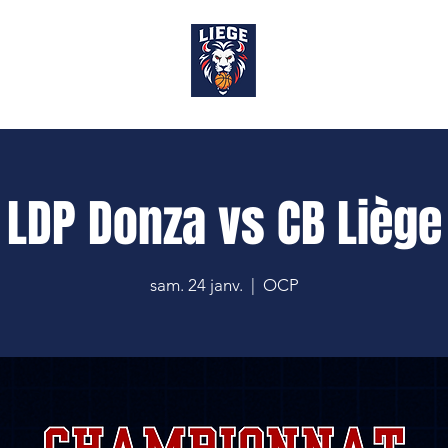
OP
LDP Donza vs CB Liège
sam. 24 janv.
  |  
OCP