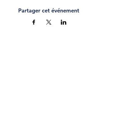
Partager cet événement
CONTACT
Chaussée Romaine 67,
Waremme
info@cb-liege.be
04 227 30 19
Politique de confidentialité
CGV - Billetterie