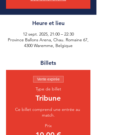
Heure et lieu
12 sept. 2025, 21:00 – 22:30
Province Ballons Arena, Chau. Romaine 67,
4300 Waremme, Belgique
Billets
Vente expirée
Type de billet
Tribune
Ce billet comprend une entrée au 
match.
Prix
10,00 €